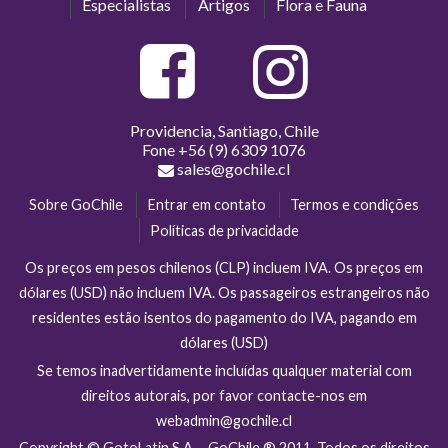
Especialistas
Artigos
Flora e Fauna
Providencia, Santiago, Chile
Fone
+56 (9) 6309 1076
sales@gochile.cl
Sobre GoChile
Entrar em contato
Termos e condições
Políticas de privacidade
Os preços em pesos chilenos (CLP) incluem IVA. Os preços em
dólares (USD) não incluem IVA. Os passageiros estrangeiros não
residentes estão isentos do pagamento do IVA, pagando em
dólares (USD)
Se temos inadvertidamente incluídas qualquer material com
direitos autorais, por favor contacte-nos em
webadmin@gochile.cl
Copyright © GotoLatin S.A. - GoChile ® 2011. Todos os direitos