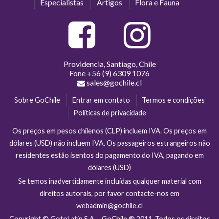
Especialistas
Artigos
Flora e Fauna
Providencia, Santiago, Chile
Fone
+56 (9) 6309 1076
sales@gochile.cl
Sobre GoChile
Entrar em contato
Termos e condições
Políticas de privacidade
Os preços em pesos chilenos (CLP) incluem IVA. Os preços em
dólares (USD) não incluem IVA. Os passageiros estrangeiros não
residentes estão isentos do pagamento do IVA, pagando em
dólares (USD)
Se temos inadvertidamente incluídas qualquer material com
direitos autorais, por favor contacte-nos em
webadmin@gochile.cl
Copyright © GotoLatin S.A. - GoChile ® 2011. Todos os direitos