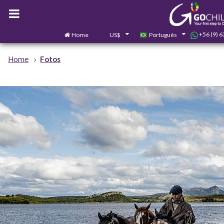
+56 (9) 
Home
US$
Português
Home
Fotos