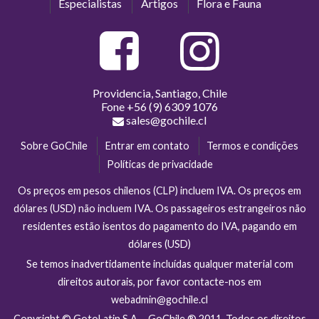
Especialistas
Artigos
Flora e Fauna
Providencia, Santiago, Chile
Fone
+56 (9) 6309 1076
sales@gochile.cl
Sobre GoChile
Entrar em contato
Termos e condições
Políticas de privacidade
Os preços em pesos chilenos (CLP) incluem IVA. Os preços em
dólares (USD) não incluem IVA. Os passageiros estrangeiros não
residentes estão isentos do pagamento do IVA, pagando em
dólares (USD)
Se temos inadvertidamente incluídas qualquer material com
direitos autorais, por favor contacte-nos em
webadmin@gochile.cl
Copyright © GotoLatin S.A. - GoChile ® 2011. Todos os direitos