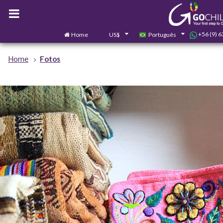
+56 (9) 
Home
US$
Português
Home
Fotos