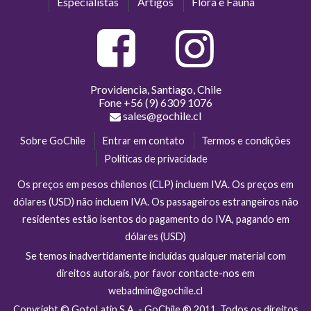
Especialistas
Artigos
Flora e Fauna
Providencia, Santiago, Chile
Fone
+56 (9) 6309 1076
sales@gochile.cl
Sobre GoChile
Entrar em contato
Termos e condições
Políticas de privacidade
Os preços em pesos chilenos (CLP) incluem IVA. Os preços em
dólares (USD) não incluem IVA. Os passageiros estrangeiros não
residentes estão isentos do pagamento do IVA, pagando em
dólares (USD)
Se temos inadvertidamente incluídas qualquer material com
direitos autorais, por favor contacte-nos em
webadmin@gochile.cl
Copyright © GotoLatin S.A. - GoChile ® 2011. Todos os direitos