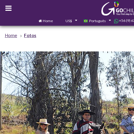
+56 (9) 
Home
US$
Português
Home
Fotos