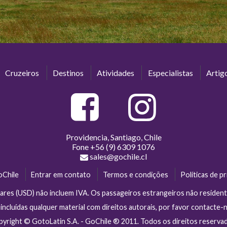
Cruzeiros
Destinos
Atividades
Especialistas
Artig
Providencia, Santiago, Chile
Fone
+56 (9) 6309 1076
sales@gochile.cl
oChile
Entrar em contato
Termos e condições
Políticas de p
ares (USD) não incluem IVA. Os passageiros estrangeiros não reside
ncluídas qualquer material com direitos autorais, por favor contacte
yright © GotoLatin S.A. - GoChile ® 2011. Todos os direitos reserva