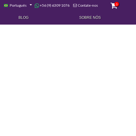
0
+56 (9) 6309 1076
Português
Contate-nos
BLOG
SOBRE NÓS