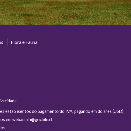
os
Flora e Fauna
rivacidade
ntes estão isentos do pagamento do IVA, pagando em dólares (USD)
-nos em
webadmin@gochile.cl
dos.