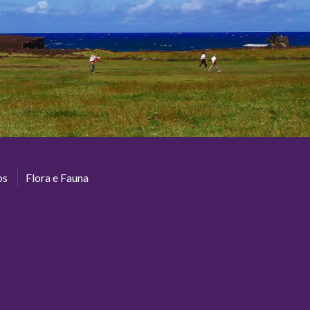
os
Flora e Fauna