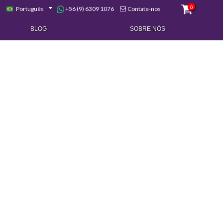
0
+56 (9) 6309 1076
Português
Contate-nos
BLOG
SOBRE NÓS