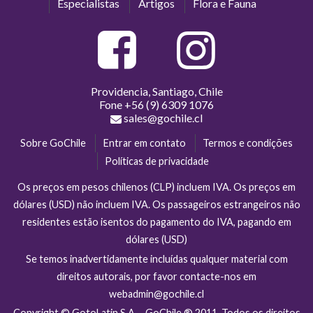
Especialistas
Artigos
Flora e Fauna
Providencia, Santiago, Chile
Fone
+56 (9) 6309 1076
sales@gochile.cl
Sobre GoChile
Entrar em contato
Termos e condições
Políticas de privacidade
Os preços em pesos chilenos (CLP) incluem IVA. Os preços em
dólares (USD) não incluem IVA. Os passageiros estrangeiros não
residentes estão isentos do pagamento do IVA, pagando em
dólares (USD)
Se temos inadvertidamente incluídas qualquer material com
direitos autorais, por favor contacte-nos em
webadmin@gochile.cl
Copyright © GotoLatin S.A. - GoChile ® 2011. Todos os direitos