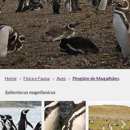
Home
Flora e Fauna
Aves
Pingüim de Magalhães
Spheniscus magellanicus