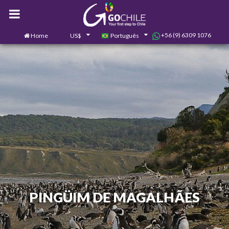
+56 (9) 6309 1076
Home
US$
Português
0
Contate-nos
PINGÜIM DE MAGALHÃES