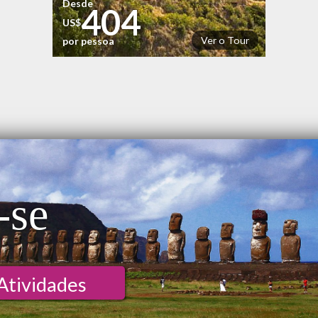
Desde
404
US$
Ver o Tour
por pessoa
-se
Atividades