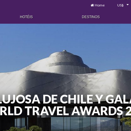
Home
US$
HOTÉIS
DESTINOS
 LUJOSA DE CHILE Y G
LD TRAVEL AWARDS 