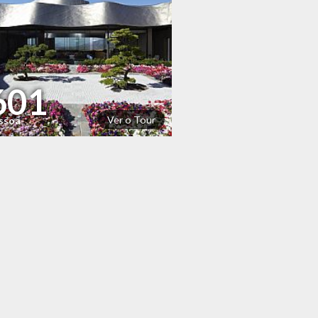
601
Ver o Tour
essoa