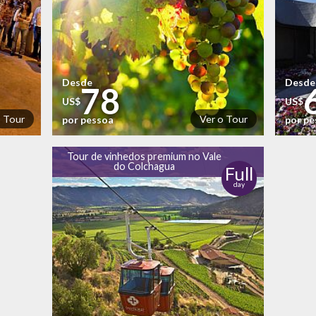
Desde
Desde
78
US$
US$
o Tour
Ver o Tour
por pessoa
por p
Tour de vinhedos premium no Vale
do Colchagua
Full
day