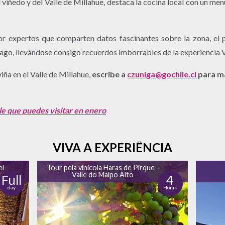
 viñedo y del Valle de Millahue, destaca la cocina local con un men
r expertos que comparten datos fascinantes sobre la zona, el p
tiago, llevándose consigo recuerdos imborrables de la experiencia 
iña en el Valle de Millahue,
escribe a
czuniga@gochile.cl
para m
le que puedes visitar en enero
VIVA A EXPERIÊNCIA
el
Tour pela vinicola Haras de Pirque -
Valle do Maipo Alto
Full
4
day
Horas