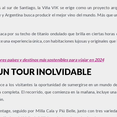
s al sur de Santiago, la Viña VIK se erige como un proyecto ar
 y Argentina busca producir el mejor vino del mundo. Más que una 
aca por su techo de titanio ondulado que brilla en ciertas horas 
ce una experiencia única, con habitaciones lujosas y originales que
res países y destinos más sostenibles para viajar en 2024
 UN TOUR INOLVIDABLE
ece a los visitantes la oportunidad de sumergirse en un mundo 
ia completa. El recorrido, que comienza en la mañana, incluye una
ón.
ntage, seguido por Milla Cala y Piú Belle, junto con tres varie