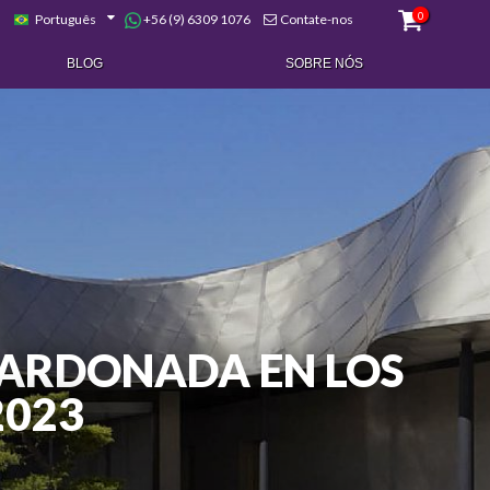
0
+56 (9) 6309 1076
Português
Contate-nos
BLOG
SOBRE NÓS
ALARDONADA EN LOS
2023