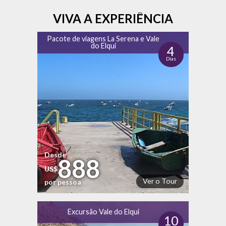
VIVA A EXPERIÊNCIA
Pacote de viagens La Serena e Vale
do Elqui
4
Dias
Desde
888
US$
Ver o Tour
por pessoa
Excursão Vale do Elqui
10