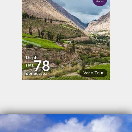
Horas
Desde
78
US$
Ver o Tour
por pessoa