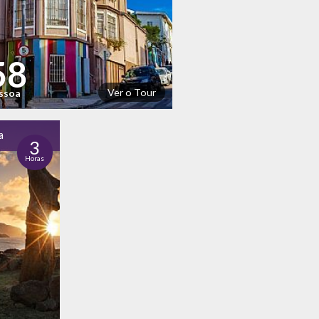
58
Ver o Tour
essoa
a
3
Horas