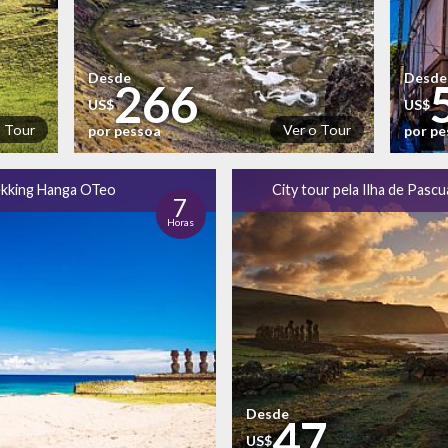
Desde
Desde
266
US$
US$
o Tour
Ver o Tour
por pessoa
por p
kking Hanga OTeo
City tour pela Ilha de Pascu
7
Horas
Desde
47
US$