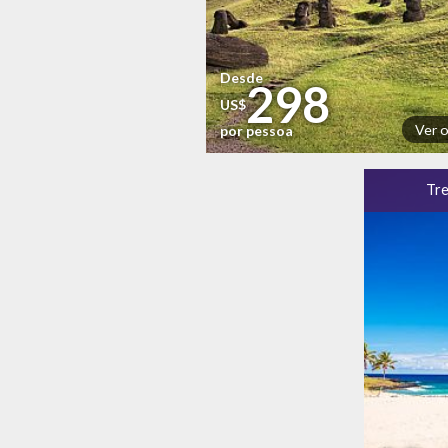
Desde
298
US$
Ver 
por pessoa
Tre