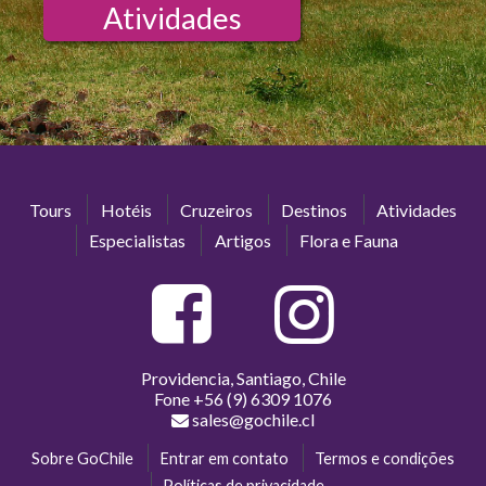
Atividades
Tours
Hotéis
Cruzeiros
Destinos
Atividades
Especialistas
Artigos
Flora e Fauna
Providencia, Santiago, Chile
Fone
+56 (9) 6309 1076
sales@gochile.cl
Sobre GoChile
Entrar em contato
Termos e condições
Políticas de privacidade