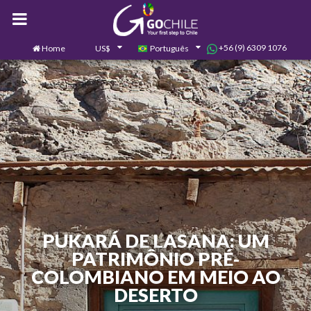
+56 (9) 6309 1076
Home
US$
Português
0
Contate-nos
PUKARÁ DE LASANA: UM
PATRIMÔNIO PRÉ-
COLOMBIANO EM MEIO AO
DESERTO