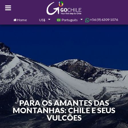
+56 (9) 6309 1076
Home
US$
Português
0
Contate-nos
PARA OS AMANTES DAS
MONTANHAS: CHILE E SEUS
VULCÕES