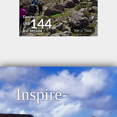
Desde
144
US$
Ver o Tour
por pessoa
Inspire-