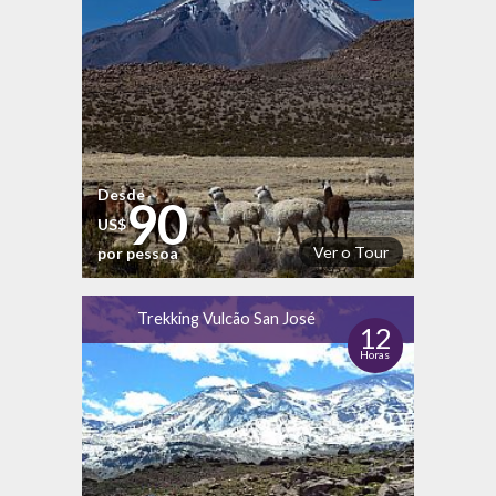
Desde
90
US$
Ver o Tour
por pessoa
Trekking Vulcão San José
12
Horas