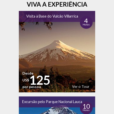
VIVA A EXPERIÊNCIA
Visita à Base do Vulcão Villarrica
4
Horas
Desde
125
US$
Ver o Tour
por pessoa
Excursão pelo Parque Nacional Lauca
10
Horas