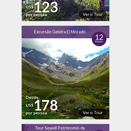
123
US$
Ver o Tour
por pessoa
Excursão Geleira El Morado
12
Horas
Desde
178
US$
Ver o Tour
por pessoa
Tour Sewell Patrimomio da