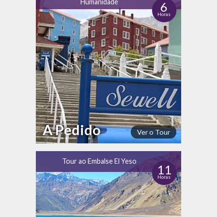
Humanidade
6
Horas
A Pedido
Ver o Tour
Tour ao Embalse El Yeso
11
Horas