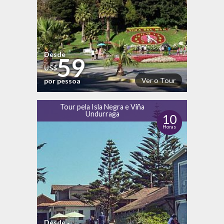
Desde
59
US$
Ver o Tour
por pessoa
Tour pela Isla Negra e Viña
Undurraga
10
Horas
Desde