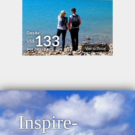
Desde
133
US$
Ver o Tour
por pessoa
Inspire-