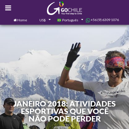
+56 (9) 6309 1076
Home
US$
Português
0
Contate-nos
JANEIRO 2018: ATIVIDADES
ESPORTIVAS QUE VOCÊ
NÃO PODE PERDER