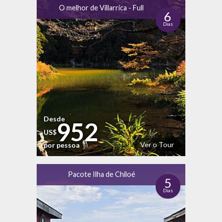
O melhor de Villarrica - Full
6
Dias
Desde
952
US$
Ver o Tour
por pessoa
Pacote Ilha de Chiloé
5
Dias