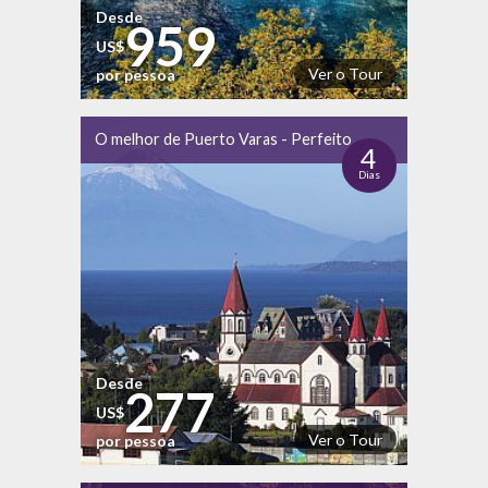
Desde
959
US$
Ver o Tour
por pessoa
O melhor de Puerto Varas - Perfeito
4
Dias
Desde
277
US$
Ver o Tour
por pessoa