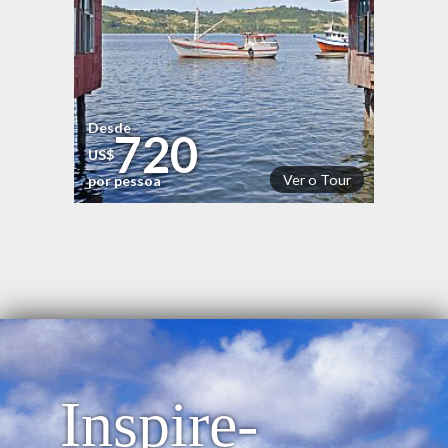
Desde
720
US$
Ver o Tour
por pessoa
Inspire-