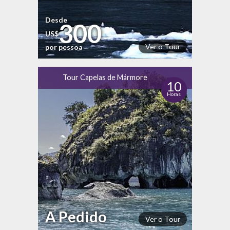
Desde
300
US$
Ver o Tour
por pessoa
Tour Capelas de Mármore
10
Horas
A Pedido
Ver o Tour