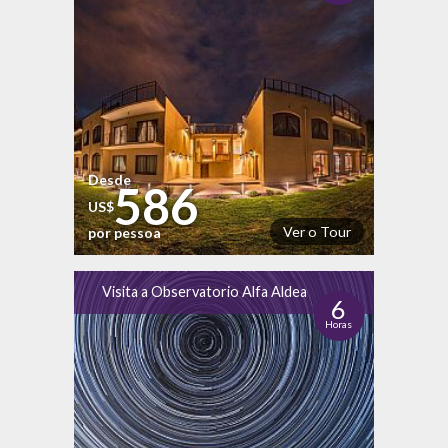
Desde
586
US$
Ver o Tour
por pessoa
Visita a Observatorio Alfa Aldea
6
Horas