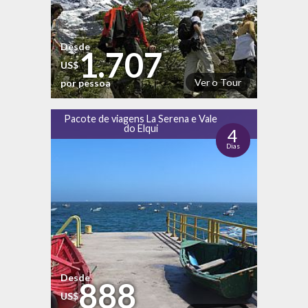
Desde
1.707
US$
Ver o Tour
por pessoa
Pacote de viagens La Serena e Vale
do Elqui
4
Dias
Desde
888
US$