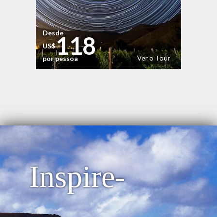
Desde
118
US$
Ver o Tour
por pessoa
Inspire-