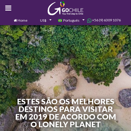
+56 (9) 6309 1076
Home
US$
Português
0
Contate-nos
ESTES SÃO OS MELHORES
DESTINOS PARA VISITAR
EM 2019 DE ACORDO COM
O LONELY PLANET