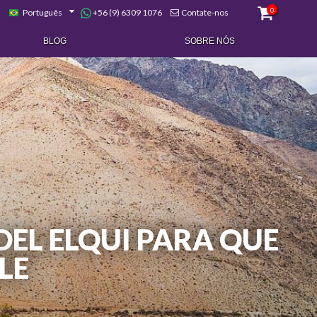
0
+56 (9) 6309 1076
Português
Contate-nos
BLOG
SOBRE NÓS
DEL ELQUI PARA QUE
LE