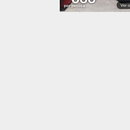
Ver 
por pessoa