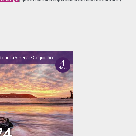
 tour La Serena e Coquimbo
4
Horas
74