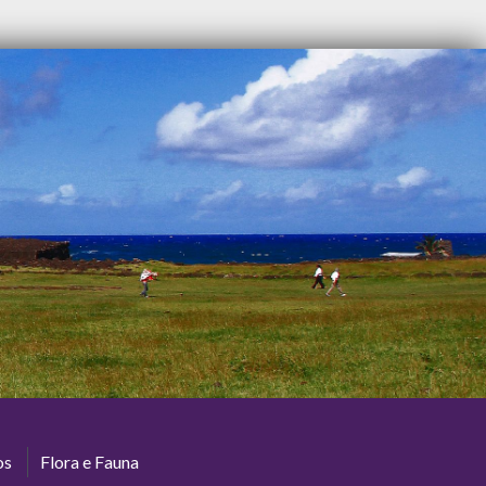
os
Flora e Fauna