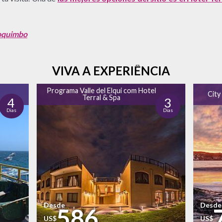
Coquimbo
VIVA A EXPERIÊNCIA
e
Programa Valle del Elqui com Hotel
City
Terral & Spa
4
3
Dias
Dias
Desde
Desde
586
US$
US$