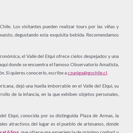
hile. Los visitantes pueden realizar tours por las viñas y
 supuesto, degustando esta exquisita bebida. Recomendamos
onómica, el Valle del Elqui ofrece cielos despejados y una
s aquí donde se encuentra el famoso Observatorio Amatista,
ón. Si quieres conocerlo, escribe a
czuniga@gochile.cl
.
ricana, dejó una huella imborrable en el Valle del Elqui, su
rollo de la infancia, en la que exhiben objetos personales,
del Elqui, conocida por su distinguida Plaza de Armas, la
ales atractivos del lugar es el pueblo de artesanos, donde
rral &Spa
, que ofrece una experiencia de máximo confort y