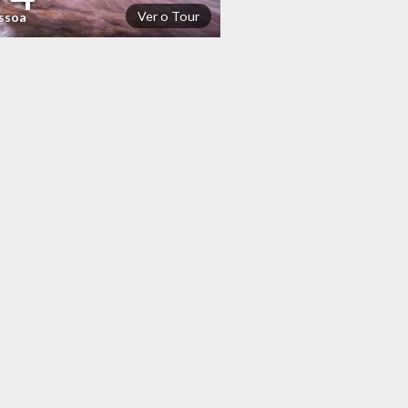
Ver o Tour
essoa