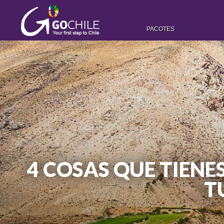
PACOTES
4 COSAS QUE TIENE
T