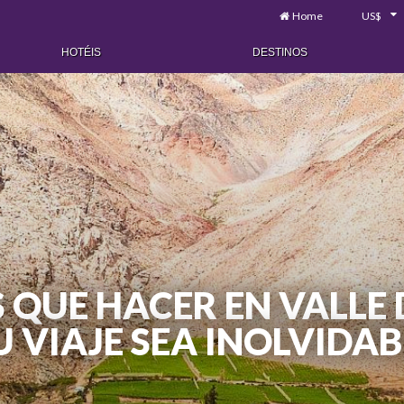
Home
US$
HOTÉIS
DESTINOS
S QUE HACER EN VALLE 
U VIAJE SEA INOLVIDAB