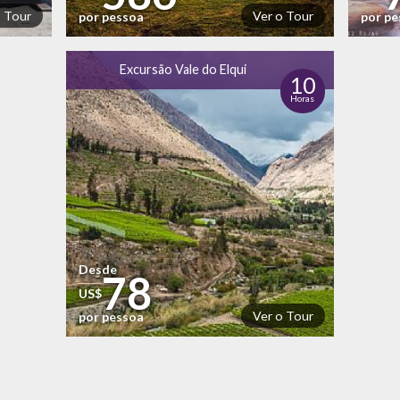
o Tour
Ver o Tour
por pessoa
por p
Excursão Vale do Elqui
10
Horas
Desde
78
US$
Ver o Tour
por pessoa