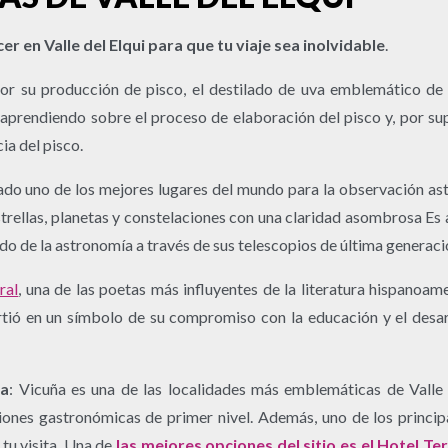
er en Valle del Elqui para que tu viaje sea inolvidable
.
or su producción de pisco, el destilado de uva emblemático de C
as, aprendiendo sobre el proceso de elaboración del pisco y, por
ia del pisco.
ado uno de los mejores lugares del mundo para la observación astr
trellas, planetas y constelaciones con una claridad asombrosa E
ndo de la astronomía a través de sus telescopios de última generaci
ral
, una de las poetas más influyentes de la literatura hispanoame
irtió en un símbolo de su compromiso con la educación y el desar
ña
: Vicuña es una de las localidades más emblemáticas de Valle 
iones gastronómicas de primer nivel. Además, uno de los princip
 tu visita. Una de
las mejores opciones del sitio es el Hotel Te