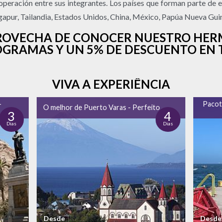
peración entre sus integrantes. Los países que forman parte de e
ingapur, Tailandia, Estados Unidos, China, México, Papúa Nueva Guin
APROVECHA DE CONOCER NUESTRO HER
GRAMAS Y UN 5% DE DESCUENTO EN T
VIVA A EXPERIÊNCIA
-
Pacot
O melhor de Puerto Varas - Perfeito
3
4
Dias
Dias
Desde
Desde