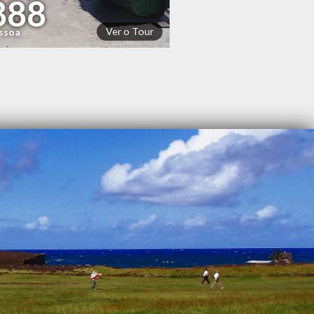
888
Ver o Tour
essoa