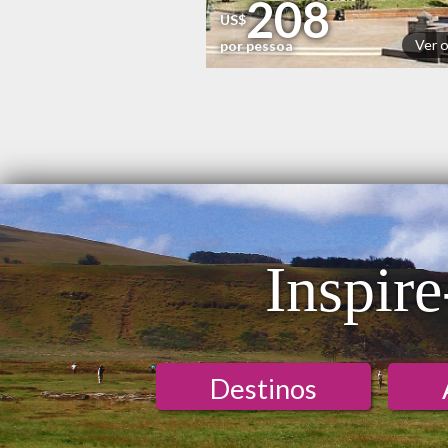
208
US$
Ver 
por pessoa
Inspire
Destinos