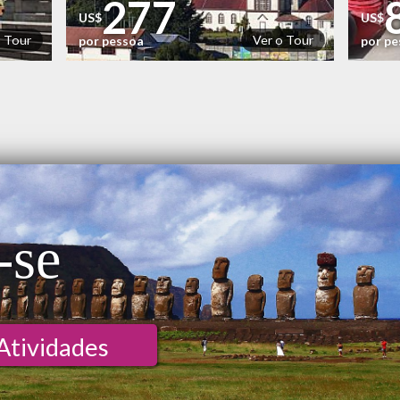
277
US$
US$
o Tour
Ver o Tour
por pessoa
por p
-se
Atividades