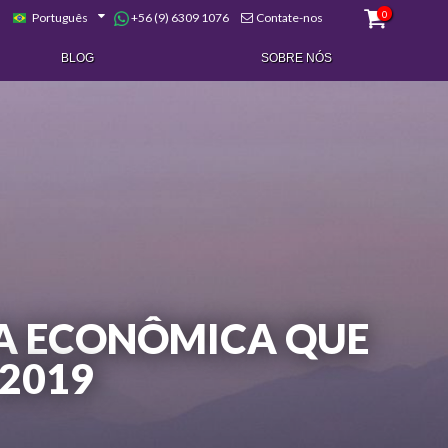
0
+56 (9) 6309 1076
Português
Contate-nos
BLOG
SOBRE NÓS
A ECONÔMICA QUE
2019