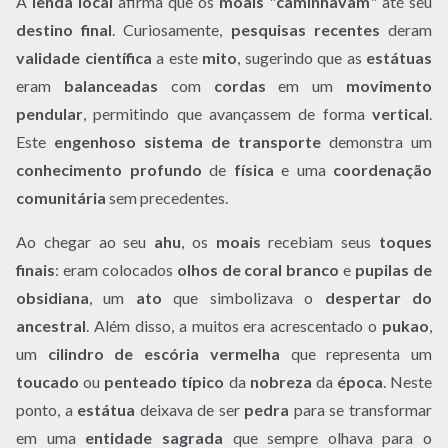
A
lenda local
afirma que os
moais
"
caminhavam
" até seu
destino final
. Curiosamente,
pesquisas recentes
deram
validade científica
a este
mito
, sugerindo que as
estátuas
eram
balanceadas
com
cordas
em um
movimento
pendular
, permitindo que avançassem de forma
vertical
.
Este
engenhoso sistema de transporte
demonstra um
conhecimento profundo
de
física
e uma
coordenação
comunitária
sem precedentes.
Ao chegar ao seu
ahu
, os
moais
recebiam seus
toques
finais
: eram colocados
olhos de coral branco
e
pupilas de
obsidiana
, um
ato
que simbolizava o
despertar do
ancestral
. Além disso, a muitos era acrescentado o
pukao
,
um
cilindro de escória vermelha
que representa um
toucado
ou
penteado típico
da
nobreza
da
época
. Neste
ponto, a
estátua
deixava de ser
pedra
para se transformar
em uma
entidade sagrada
que sempre olhava para o