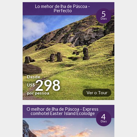
Lo mehor de lha de Páscoa -
Perfecto
5
Dias
Desde
298
US$
Ver o Tour
por pessoa
O melhor de ilha de Páscoa - Express
comhotel Easter Island Ecolodge
4
Dias