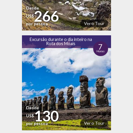
Desde
266
US$
Ver o Tour
por pessoa
Excursão durante o dia inteiro na
Rota dos Moais
7
Horas
Desde
130
US$
Ver o Tour
por pessoa