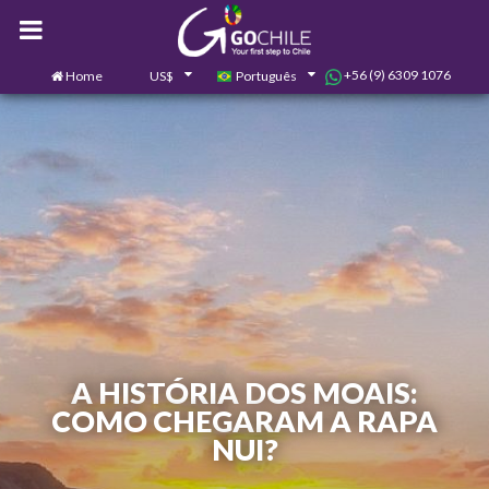
+56 (9) 6309 1076
Home
US$
Português
0
Contate-nos
A HISTÓRIA DOS MOAIS:
COMO CHEGARAM A RAPA
NUI?