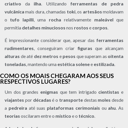
criativo
da
ilha
. Utilizando
ferramentas de pedra
vulcânica
mais dura, chamadas
toki
, os
artesãos
moldavam
o
tufo lapilli
, uma
rocha
relativamente
maleável
que
permitia
detalhes minuciosos
nos
rostos
e
corpos
.
É impressionante considerar que, apesar das
ferramentas
rudimentares
, conseguiram criar
figuras
que alcançam
alturas
de até
dez metros
e
pesos
que superam as
oitenta
toneladas
, mantendo uma
estética solene
e
estilizada
.
COMO OS MOAIS CHEGARAM AOS SEUS
RESPECTIVOS LUGARES?
Um dos grandes
enigmas
que tem intrigado
cientistas
e
viajantes
por
décadas
é o
transporte
destas
moles
desde
a
pedreira
até suas
plataformas cerimoniais
ou
ahu
. As
teorias
oscilaram entre o
místico
e o
técnico
.