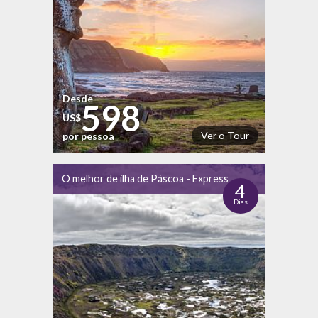
Desde
598
US$
Ver o Tour
por pessoa
O melhor de ilha de Páscoa - Express
4
Dias