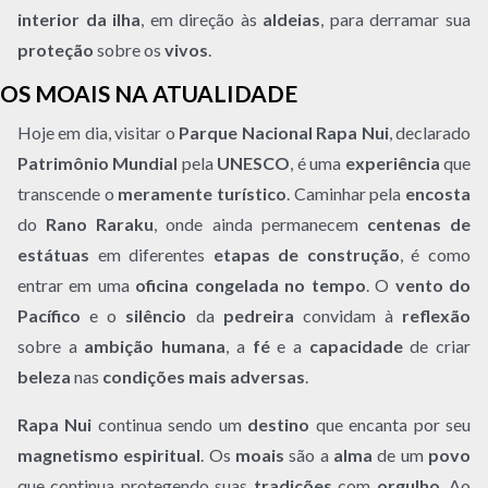
interior da ilha
, em direção às
aldeias
, para derramar sua
proteção
sobre os
vivos
.
OS MOAIS NA ATUALIDADE
Hoje em dia, visitar o
Parque Nacional Rapa Nui
, declarado
Patrimônio Mundial
pela
UNESCO
, é uma
experiência
que
transcende o
meramente turístico
. Caminhar pela
encosta
do
Rano Raraku
, onde ainda permanecem
centenas de
estátuas
em diferentes
etapas de construção
, é como
entrar em uma
oficina congelada no tempo
. O
vento do
Pacífico
e o
silêncio
da
pedreira
convidam à
reflexão
sobre a
ambição humana
, a
fé
e a
capacidade
de criar
beleza
nas
condições mais adversas
.
Rapa Nui
continua sendo um
destino
que encanta por seu
magnetismo espiritual
. Os
moais
são a
alma
de um
povo
que continua protegendo suas
tradições
com
orgulho
. Ao