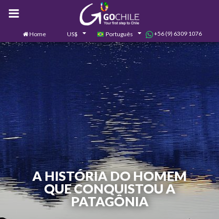
+56 (9) 6309 1076
Home
US$
Português
0
Contate-nos
A HISTÓRIA DO HOMEM
QUE CONQUISTOU A
PATAGÔNIA