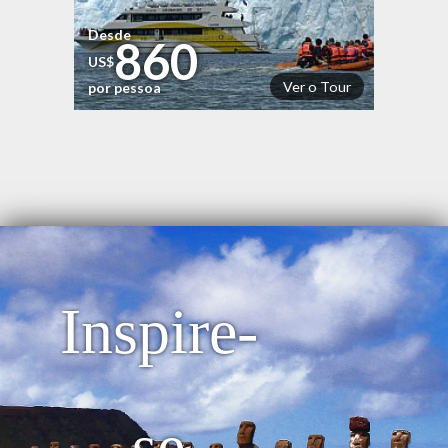
Desde
860
US$
Ver o Tour
por pessoa
Inspire-
se