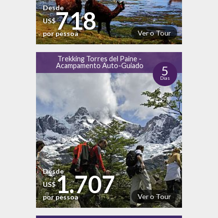
Desde
718
US$
Ver o Tour
por pessoa
Trekking Torres del Paine -
Acampamento Auto-Guiado
5
Dias
Desde
1.707
US$
Ver o Tour
por pessoa