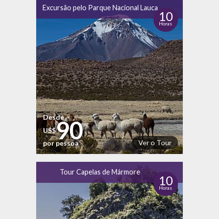
Excursão pelo Parque Nacional Lauca
10
Horas
Desde
90
US$
Ver o Tour
por pessoa
Tour Capelas de Mármore
10
Horas