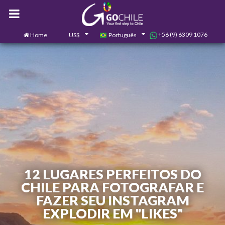
+56 (9) 6309 1076
Home
US$
Português
0
Contate-nos
12 LUGARES PERFEITOS DO
CHILE PARA FOTOGRAFAR E
FAZER SEU INSTAGRAM
EXPLODIR EM "LIKES"