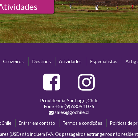
Atividades
Cruzeiros
Destinos
Atividades
Especialistas
Artig
Providencia, Santiago, Chile
Fone
+56 (9) 6309 1076
sales@gochile.cl
oChile
Entrar em contato
Termos e condições
Políticas de p
ares (USD) não incluem IVA. Os passageiros estrangeiros não reside