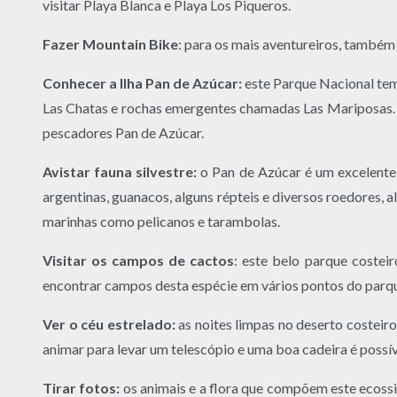
visitar Playa Blanca e Playa Los Piqueros.
Fazer Mountain Bike
: para os mais aventureiros, também 
Conhecer a Ilha Pan de Azúcar:
este Parque Nacional tem 
Las Chatas e rochas emergentes chamadas Las Mariposas. P
pescadores Pan de Azúcar.
Avistar fauna silvestre:
o Pan de Azúcar é um excelente 
argentinas, guanacos, alguns répteis e diversos roedores,
marinhas como pelicanos e tarambolas.
Visitar os campos de cactos
: este belo parque costei
encontrar campos desta espécie em vários pontos do parque
Ver o céu estrelado:
as noites limpas no deserto costeiro
animar para levar um telescópio e uma boa cadeira é possív
Tirar fotos:
os animais e a flora que compõem este ecossis