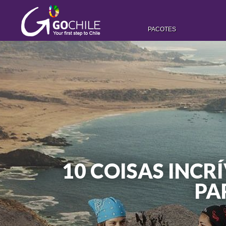
PACOTES
10 COISAS INCR
PA