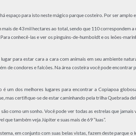
há espaço para isto neste mágico parque costeiro. Por ser amplo e 
mais de 43 mil hectares ao total, sendo que 110 correspondem a um
ara conhecê-las e ver os pinguins-de-humboldt e os leões-marinho
lugar para estar cara a cara com animais em seu ambiente natural
 além de condores e falcões. Na área costeira você pode encontra
ro é um dos melhores lugares para encontrar a Copiapoa globos
, mas certifique-se de estar caminhando pela trilha Quebrada del 
 são como um sonho. Você pode ver todas as estrelas que jamais ver
el que também veja Júpiter e suas mais de 69 “luas”.
tema, em conjunto com suas belas vistas, fazem deste parque o lug