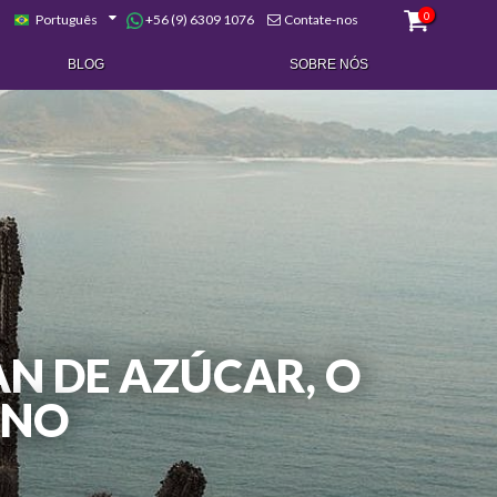
0
+56 (9) 6309 1076
Português
Contate-nos
BLOG
SOBRE NÓS
AN DE AZÚCAR, O
ENO