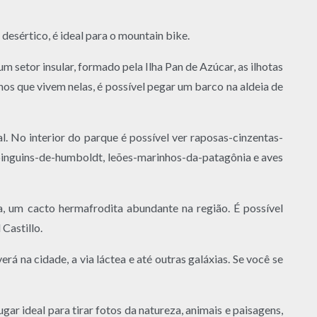
desértico, é ideal para o mountain bike.
 setor insular, formado pela Ilha Pan de Azúcar, as ilhotas
s que vivem nelas, é possível pegar um barco na aldeia de
. No interior do parque é possível ver raposas-cinzentas-
r pinguins-de-humboldt, leões-marinhos-da-patagônia e aves
a, um cacto hermafrodita abundante na região. É possível
Castillo.
á na cidade, a via láctea e até outras galáxias. Se você se
ar ideal para tirar fotos da natureza, animais e paisagens,