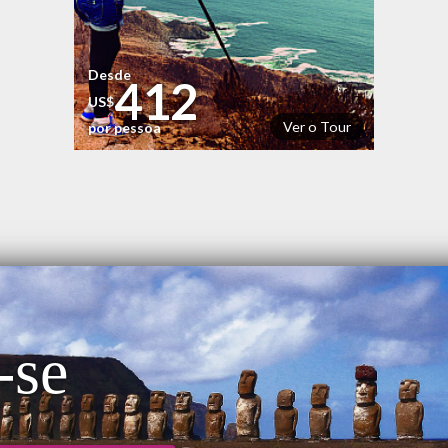
Desde
412
US$
Ver o Tour
por pessoa
-se